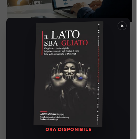
×
Come capire se la tua azienda
rientra tra i soggetti NIS2 (e
perché non puoi più ignorarlo)
Alessandro Papini
5 Febbraio 2026
News
Verifica se la tua azienda rientra nei soggetti NIS2 e
proteggi le infrastrutture critiche.
Continua A Leggere
ORA DISPONIBILE