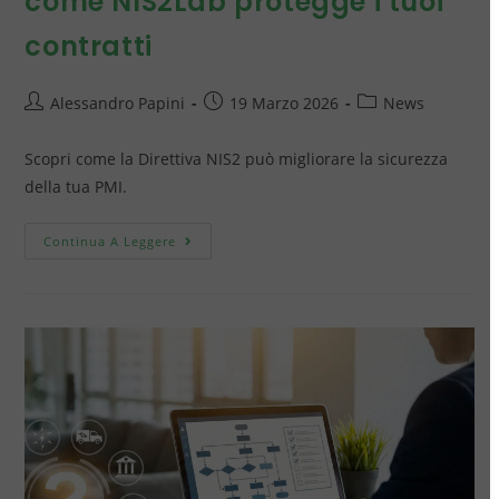
come NIS2Lab protegge i tuoi
contratti
Alessandro Papini
19 Marzo 2026
News
Scopri come la Direttiva NIS2 può migliorare la sicurezza
della tua PMI.
Continua A Leggere