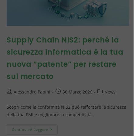
Supply Chain NIS2: perché la
sicurezza informatica è la tua
nuova “patente” per restare
sul mercato
Alessandro Papini
30 Marzo 2026
News
Scopri come la conformità NIS2 può rafforzare la sicurezza
della tua PMI e migliorare la competitività.
Continua A Leggere