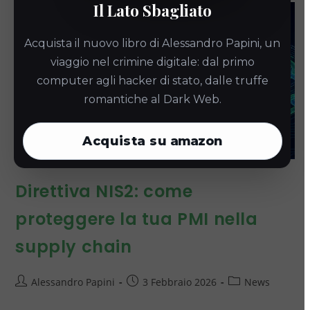
Il Lato Sbagliato
Acquista il nuovo libro di Alessandro Papini, un
viaggio nel crimine digitale: dal primo
computer agli hacker di stato, dalle truffe
romantiche al Dark Web.
Acquista su
amazon
Direttiva NIS2: come
proteggere la tua PMI nella
supply chain
Alessandro Papini
3 Febbraio 2026
News