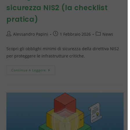
sicurezza NIS2 (la checklist
pratica)
Alessandro Papini
1 Febbraio 2026
News
Scopri gli obblighi minimi di sicurezza della direttiva NIS2
per proteggere le infrastrutture critiche.
Continua A Leggere