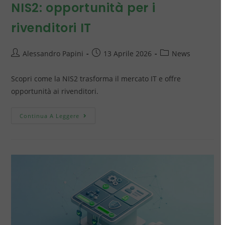
NIS2: opportunità per i
rivenditori IT
Alessandro Papini
13 Aprile 2026
News
Scopri come la NIS2 trasforma il mercato IT e offre
opportunità ai rivenditori.
Continua A Leggere