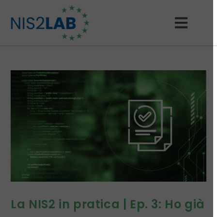
La NIS2 in pratica | Ep. 3: Ho già