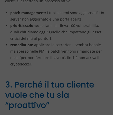
clienti si aspettano un processo attivo:
patch management:
i tuoi sistemi sono aggiornati? Un
server non aggiornato è una porta aperta.
prioritizzazione:
se l’analisi rileva 100 vulnerabilità,
quali chiudiamo oggi? Quelle che impattano gli asset
critici definiti al punto 1.
remediation:
applicare le correzioni. Sembra banale,
ma spesso nelle PMI le patch vengono rimandate per
mesi “per non fermare il lavoro”, finché non arriva il
cryptolocker.
3. Perché il tuo cliente
vuole che tu sia
“proattivo”