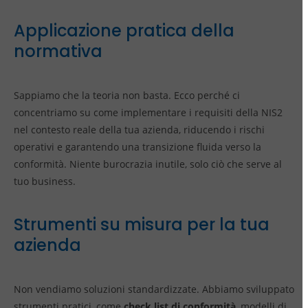
Applicazione pratica della
normativa
Sappiamo che la teoria non basta. Ecco perché ci
concentriamo su come implementare i requisiti della NIS2
nel contesto reale della tua azienda, riducendo i rischi
operativi e garantendo una transizione fluida verso la
conformità. Niente burocrazia inutile, solo ciò che serve al
tuo business.
Strumenti su misura per la tua
azienda
Non vendiamo soluzioni standardizzate. Abbiamo sviluppato
strumenti pratici, come
check list di conformità
, modelli di