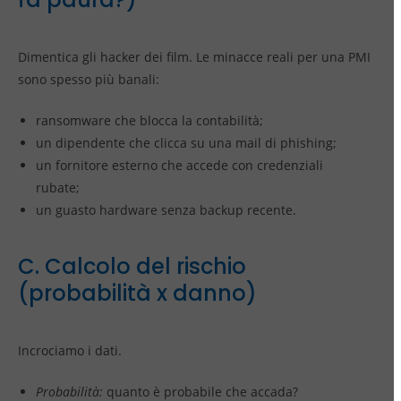
Dimentica gli hacker dei film. Le minacce reali per una PMI
sono spesso più banali:
ransomware che blocca la contabilità;
un dipendente che clicca su una mail di phishing;
un fornitore esterno che accede con credenziali
rubate;
un guasto hardware senza backup recente.
C. Calcolo del rischio
(probabilità x danno)
Incrociamo i dati.
Probabilità:
quanto è probabile che accada?