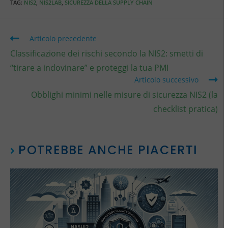
TAG
:
NIS2
,
NIS2LAB
,
SICUREZZA DELLA SUPPLY CHAIN
Articolo precedente
Classificazione dei rischi secondo la NIS2: smetti di
“tirare a indovinare” e proteggi la tua PMI
Articolo successivo
Obblighi minimi nelle misure di sicurezza NIS2 (la
checklist pratica)
POTREBBE ANCHE PIACERTI