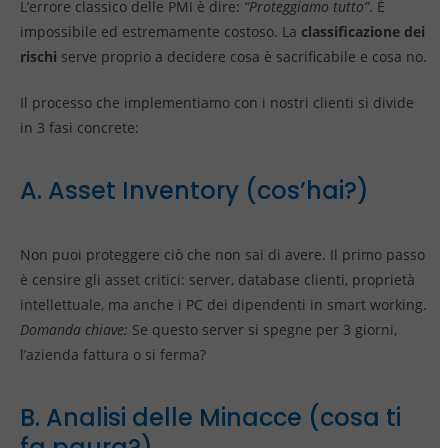
L’errore classico delle PMI è dire:
“Proteggiamo tutto”
. È
impossibile ed estremamente costoso. La
classificazione dei
rischi
serve proprio a decidere cosa è sacrificabile e cosa no.
Il processo che implementiamo con i nostri clienti si divide
in 3 fasi concrete:
A. Asset Inventory (cos’hai?)
Non puoi proteggere ciò che non sai di avere. Il primo passo
è censire gli asset critici: server, database clienti, proprietà
intellettuale, ma anche i PC dei dipendenti in smart working.
Domanda chiave:
Se questo server si spegne per 3 giorni,
l’azienda fattura o si ferma?
B. Analisi delle Minacce (cosa ti
fa paura?)