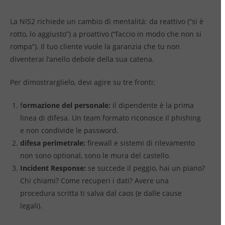
La NIS2 richiede un cambio di mentalità: da reattivo (“si è
rotto, lo aggiusto”) a proattivo (“faccio in modo che non si
rompa”). Il tuo cliente vuole la garanzia che tu non
diventerai l’anello debole della sua catena.
Per dimostrarglielo, devi agire su tre fronti:
f
ormazione del personale:
il dipendente è la prima
linea di difesa. Un team formato riconosce il phishing
e non condivide le password.
difesa perimetrale:
firewall e sistemi di rilevamento
non sono optional, sono le mura del castello.
Incident Response:
se succede il peggio, hai un piano?
Chi chiami? Come recuperi i dati? Avere una
procedura scritta ti salva dal caos (e dalle cause
legali).