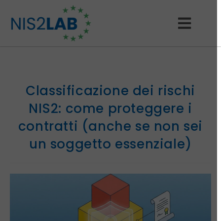
Classificazione dei rischi
NIS2: come proteggere i
contratti (anche se non sei
un soggetto essenziale)