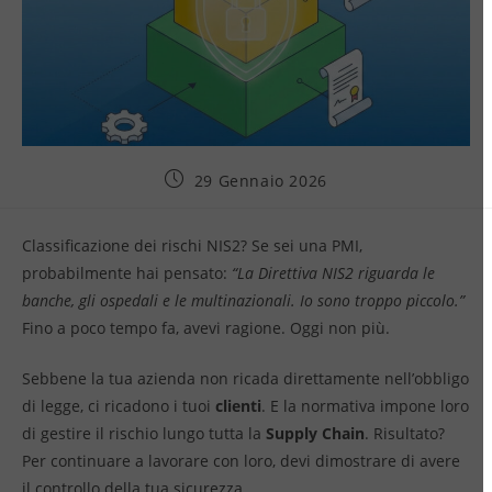
29 Gennaio 2026
Classificazione dei rischi NIS2? Se sei una PMI,
probabilmente hai pensato:
“La Direttiva NIS2 riguarda le
banche, gli ospedali e le multinazionali. Io sono troppo piccolo.”
Fino a poco tempo fa, avevi ragione. Oggi non più.
Sebbene la tua azienda non ricada direttamente nell’obbligo
di legge, ci ricadono i tuoi
clienti
. E la normativa impone loro
di gestire il rischio lungo tutta la
Supply Chain
. Risultato?
Per continuare a lavorare con loro, devi dimostrare di avere
il controllo della tua sicurezza.