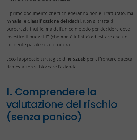
Il primo documento che ti chiederanno non è il fatturato, ma
l’
Analisi e Classificazione dei Rischi
. Non si tratta di
burocrazia inutile, ma dell’unico metodo per decidere dove
investire il budget IT (che non è infinito) ed evitare che un
incidente paralizzi la fornitura.
Ecco l’approccio strategico di
NIS2Lab
per affrontare questa
richiesta senza bloccare l’azienda.
1. Comprendere la
valutazione del rischio
(senza panico)