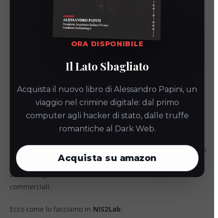
Per approfondire >
Controllo accessi e accessi privilegiati:
come gestirli in ottica NIS2
ORA DISPONIBILE
Con noi al tuo fianco la
Il Lato Sbagliato
NIS2 non sarà un
ostacolo ma
Acquista il nuovo libro di Alessandro Papini, un
viaggio nel crimine digitale: dal primo
un’opportunità
computer agli hacker di stato, dalle truffe
romantiche al Dark Web.
Il nostro obiettivo è trasformare l’adeguamento normativo in
Acquista su
amazon
un vantaggio competitivo: rafforzare la sicurezza della tua
azienda significa rafforzare la fiducia dei tuoi partner
commerciali.
Ecco come lo facciamo in
NIS2Lab
: