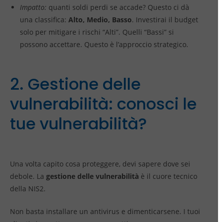
Impatto:
quanti soldi perdi se accade? Questo ci dà
una classifica:
Alto, Medio, Basso
. Investirai il budget
solo per mitigare i rischi “Alti”. Quelli “Bassi” si
possono accettare. Questo è l’approccio strategico.
2. Gestione delle
vulnerabilità: conosci le
tue vulnerabilità?
Una volta capito cosa proteggere, devi sapere dove sei
debole. La
gestione delle vulnerabilità
è il cuore tecnico
della NIS2.
Non basta installare un antivirus e dimenticarsene. I tuoi