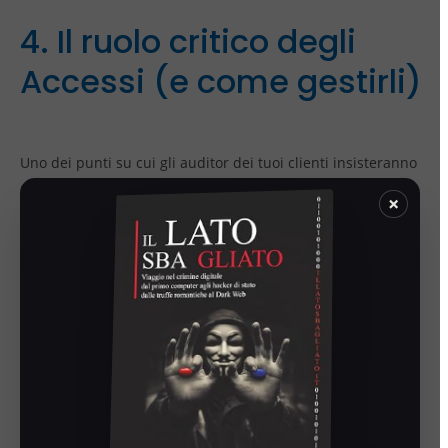
4. Il ruolo critico degli
Accessi (e come gestirli)
Uno dei punti su cui gli auditor dei tuoi clienti insisteranno
di più è:
“Chi ha le chiavi di casa vostra?”
Gli accessi non
×
autorizzati o gestiti male (es. password condivise, ex
dipendenti ancora attivi) sono il rischio numero uno.
La conformità richiede:
Least Privilege:
Dare a ogni utente solo i permessi
minimi necessari.
Logging:
Tracciare chi fa cosa.
Revoca:
Togliere gli accessi appena non servono più.