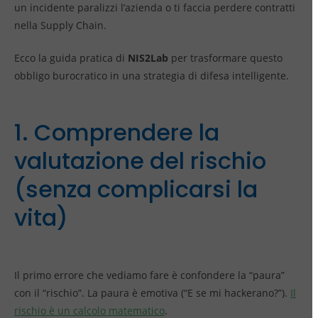
un incidente paralizzi l’azienda o ti faccia perdere contratti
nella Supply Chain.
Ecco la guida pratica di
NIS2Lab
per trasformare questo
obbligo burocratico in una strategia di difesa intelligente.
1. Comprendere la
valutazione del rischio
(senza complicarsi la
vita)
Il primo errore che vediamo fare è confondere la “paura”
con il “rischio”. La paura è emotiva (“E se mi hackerano?”).
Il
rischio è un calcolo matematico
.