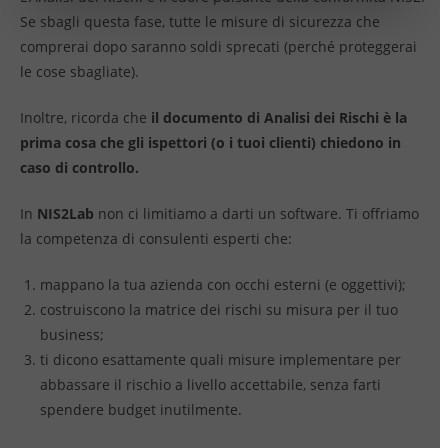
Se sbagli questa fase, tutte le misure di sicurezza che
comprerai dopo saranno soldi sprecati (perché proteggerai
le cose sbagliate).
Inoltre, ricorda che
il documento di Analisi dei Rischi è la
prima cosa che gli ispettori (o i tuoi clienti) chiedono in
caso di controllo.
In
NIS2Lab
non ci limitiamo a darti un software. Ti offriamo
la competenza di consulenti esperti che:
mappano la tua azienda con occhi esterni (e oggettivi);
costruiscono la matrice dei rischi su misura per il tuo
business;
ti dicono esattamente quali misure implementare per
abbassare il rischio a livello accettabile, senza farti
spendere budget inutilmente.