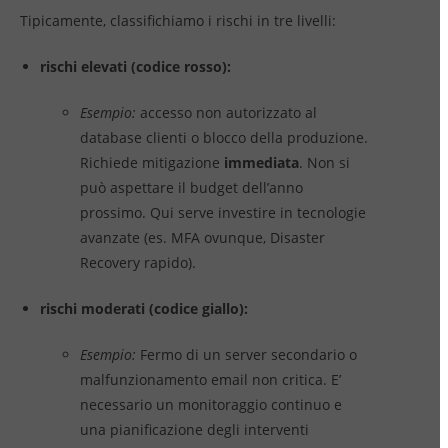
Tipicamente, classifichiamo i rischi in tre livelli:
rischi elevati (codice rosso):
Esempio:
accesso non autorizzato al
database clienti o blocco della produzione.
Richiede mitigazione
immediata
. Non si
può aspettare il budget dell’anno
prossimo. Qui serve investire in tecnologie
avanzate (es. MFA ovunque, Disaster
Recovery rapido).
rischi moderati (codice giallo):
Esempio:
Fermo di un server secondario o
malfunzionamento email non critica. E’
necessario un monitoraggio continuo e
una pianificazione degli interventi