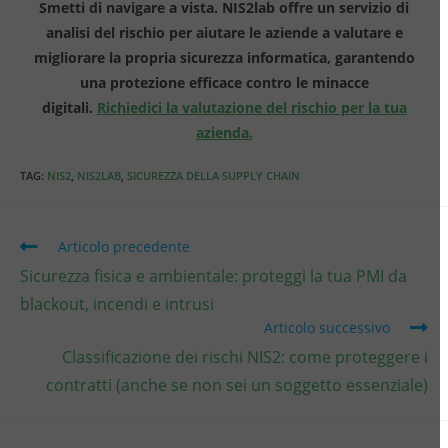
Smetti di navigare a vista. NIS2lab offre un servizio di
analisi del rischio per aiutare le aziende a valutare e
migliorare la propria sicurezza informatica, garantendo
una protezione efficace contro le minacce
digitali.
Richiedici la valutazione del rischio per la tua
azienda.
TAG
:
NIS2
,
NIS2LAB
,
SICUREZZA DELLA SUPPLY CHAIN
Articolo precedente
Sicurezza fisica e ambientale: proteggi la tua PMI da
blackout, incendi e intrusi
Articolo successivo
Classificazione dei rischi NIS2: come proteggere i
contratti (anche se non sei un soggetto essenziale)