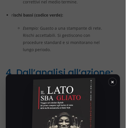
correttivi nel medio termine.
r
ischi bassi (codice verde):
Esempio:
Guasto a una stampante di rete.
Rischi accettabili. Si gestiscono con
procedure standard e si monitorano nel
lungo periodo.
4. Dall’analisi all’azione:
implementare le misure
×
Classificare il rischio su un foglio Excel e poi metterlo nel
cassetto è inutile (e ti espone a responsabilità legale per
negligenza). Se hai identificato un “Rischio Elevato” sugli