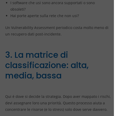
I software che usi sono ancora supportati o sono
obsoleti?
Hai porte aperte sulla rete che non usi?
Un Vulnerability Assessment periodico costa molto meno di
un recupero dati post-incidente.
3. La matrice di
classificazione: alta,
media, bassa
Qui è dove si decide la strategia. Dopo aver mappato i rischi,
devi assegnare loro una priorità. Questo processo aiuta a
concentrare le risorse (e lo stress) solo dove serve davvero.