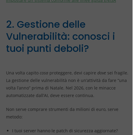
impostare un sistema conforme alle linee guida ENISA
2. Gestione delle
Vulnerabilità: conosci i
tuoi punti deboli?
Una volta capito
cosa
proteggere, devi capire
dove
sei fragile.
La gestione delle vulnerabilità non è un’attività da fare “una
volta l’anno” prima di Natale. Nel 2026, con le minacce
automatizzate dall’AI, deve essere continua.
Non serve comprare strumenti da milioni di euro, serve
metodo:
I tuoi server hanno le patch di sicurezza aggiornate?