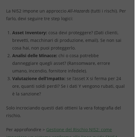
La NIS2 impone un approccio
All-Hazards
(tutti i rischi). Per
farlo, devi seguire tre step logici:
Asset Inventory:
cosa devi proteggere? (Dati clienti,
brevetti, macchinari di produzione, email). Se non sai
cosa hai, non puoi proteggerlo.
Analisi delle Minacce:
chi o cosa potrebbe
danneggiare quegli asset? (Ransomware, errore
umano, incendio, fornitore infedele).
Valutazione dell’Impatto:
se l’asset X si ferma per 24
ore, quanti soldi perdi? Se i dati Y vengono rubati, qual
è la sanzione?
Solo incrociando questi dati ottieni la vera fotografia del
rischio.
Per approfondire >
Gestione del Rischio NIS2: come