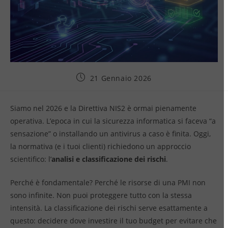
21 Gennaio 2026
Siamo nel 2026 e la Direttiva NIS2 è ormai pienamente
operativa. L’epoca in cui la sicurezza informatica si faceva “a
sensazione” o installando un antivirus a caso è finita. Oggi,
la normativa (e i tuoi clienti) richiedono un approccio
scientifico: l’
analisi e classificazione dei rischi
.
Perché è fondamentale? Perché le risorse di una PMI non
sono infinite. Non puoi proteggere tutto con la stessa
intensità. La classificazione dei rischi serve esattamente a
questo: decidere dove investire il tuo budget per evitare che