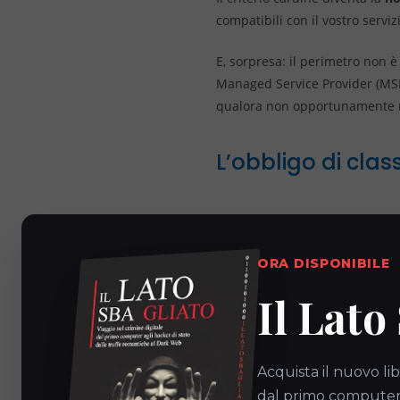
compatibili con il vostro serviz
E, sorpresa: il perimetro non è 
Managed Service Provider (MSP
qualora non opportunamente 
L’obbligo di clas
Per evitare dichiarazioni gener
Non potrete più indicare gener
ORA DISPONIBILE
elaborazione dati, gestione co
infrastruttura.
Il Lato
Nuove scaden
Acquista il nuovo lib
dal primo computer a