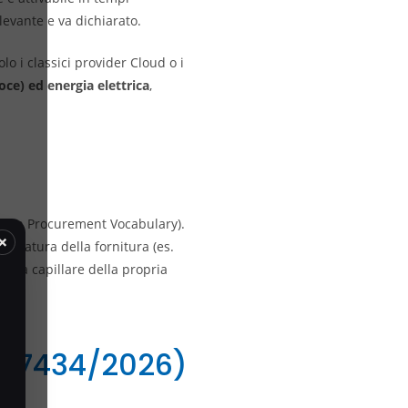
ilevante e va dichiarato.
olo i classici provider Cloud o i
oce) ed energia elettrica
,
on Procurement Vocabulary).
×
a natura della fornitura (es.
enza capillare della propria
 127434/2026)