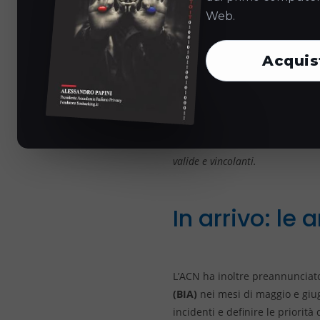
Web.
L’ACN ha anche chiarito il per
(per crescita dimensionale, ca
Acquis
Entro il 31 dicembre 2026:
d
Dal 1° gennaio 2027:
avvio d
Entro il 31 luglio 2027:
adozi
Nota bene: se la vostra azienda 
valide e vincolanti.
In arrivo: le 
L’ACN ha inoltre preannunciato
(BIA)
nei mesi di maggio e giug
incidenti e definire le priorit