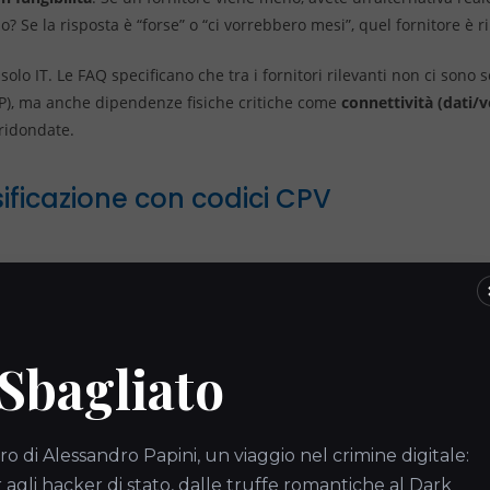
io? Se la risposta è “forse” o “ci vorrebbero mesi”, quel fornitore è r
solo IT. Le FAQ specificano che tra i fornitori rilevanti non ci sono s
), ma anche dipendenze fisiche critiche come
connettività (dati/v
ridondate.
sificazione con codici CPV
iche e approssimative, l’ACN richiede l’utilizzo dei
codici CPV
(Comm
icamente “servizi informatici”, ma dovrete specificare esattamente l
nnessa all’informatica, ecc.). Questa precisione richiede una conosc
 Sbagliato
ze per i nuovi entrati (Det.
ro di Alessandro Papini, un viaggio nel crimine digitale:
gli hacker di stato, dalle truffe romantiche al Dark