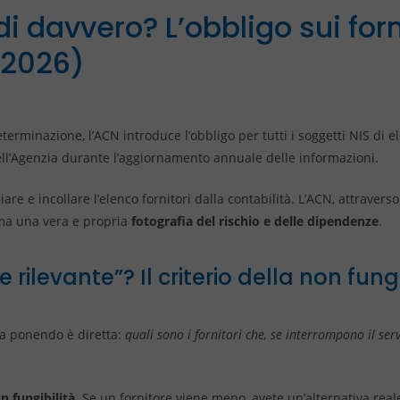
i davvero? L’obbligo sui forni
/2026)
terminazione, l’ACN introduce l’obbligo per tutti i soggetti NIS di ele
dell’Agenzia durante l’aggiornamento annuale delle informazioni.
iare e incollare l’elenco fornitori dalla contabilità. L’ACN, attravers
ma una vera e propria
fotografia del rischio e delle dipendenze
.
e rilevante”? Il criterio della non fungi
ta ponendo è diretta:
quali sono i fornitori che, se interrompono il serv
n fungibilità
. Se un fornitore viene meno, avete un’alternativa reale