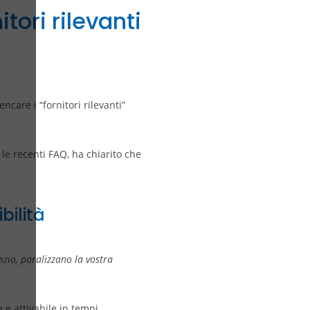
tori rilevanti
ncare i “fornitori rilevanti”
o le recenti FAQ, ha chiarito che
bilità
izio, paralizzano la vostra
 e attivabile in tempi