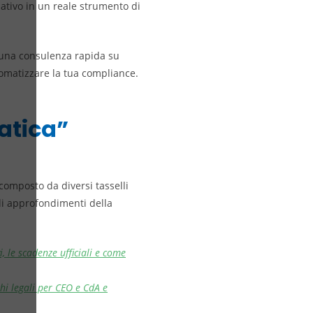
mativo in un reale strumento di
una consulenza rapida su
tomatizzare la tua compliance.
ratica”
composto da diversi tasselli
gli approfondimenti della
i, le scadenze ufficiali e come
chi legali per CEO e CdA e