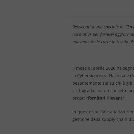
Benvenuti a uno speciale de
“La 
normative per fornirvi aggiornam
nuovamente le carte in tavola. Ec
Il mese di aprile 2026 ha segnat
la Cybersicurezza Nazionale (A
pesantemente sia su chi è già s
crittografia, ma un concetto or
propri
“fornitori rilevanti”
.
In questo speciale analizzerem
gestione della supply chain di