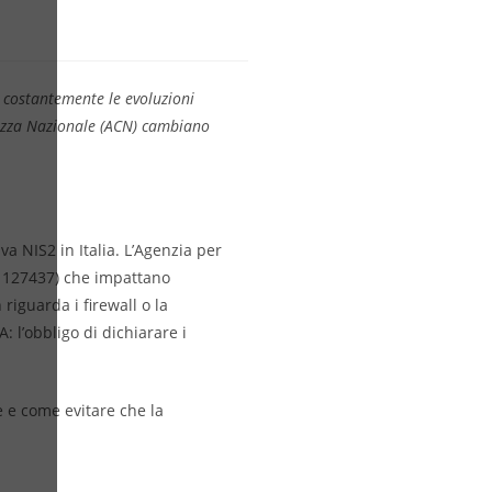
a costantemente le evoluzioni
urezza Nazionale (ACN) cambiano
va NIS2 in Italia. L’Agenzia per
a 127437) che impattano
riguarda i firewall o la
 l’obbligo di dichiarare i
 e come evitare che la