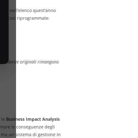
trano nell’elenco quest’anno
sono così riprogrammate:
Le scadenze originali rimangono
 le
Business Impact Analysis
timare le conseguenze degli
t, ma un sistema di gestione in