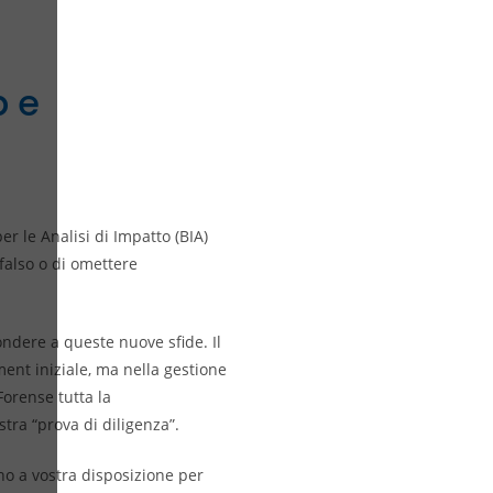
b e
er le Analisi di Impatto (BIA)
 falso o di omettere
ndere a queste nuove sfide. Il
ent iniziale, ma nella gestione
orense tutta la
tra “prova di diligenza”.
o a vostra disposizione per