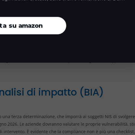
corso per i “Nuovi Soggetti NIS 2026”, ovvero quelle aziende che en
mbio di settore o mappatura ACN). Per queste realtà, le scadenze 
ta su
amazon
esignazione ufficiale del referente tecnico CSIRT.
ell’obbligo di notifica degli incidenti significativi.
one definitiva delle misure di sicurezza di base.
era già inclusa nell’elenco del 2025, queste deroghe non si applicano. 
analisi di impatto (BIA)
 una terza determinazione, che imporrà ai soggetti NIS di svolgere
no 2026. Le aziende dovranno valutare le proprie vulnerabilità, s
à di intervento. È evidente che la compliance non è più una checklis