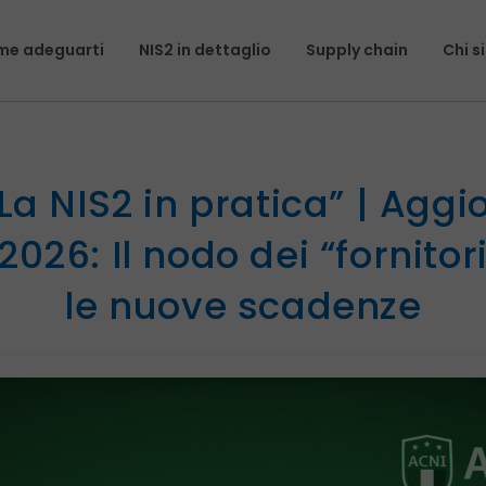
e adeguarti
NIS2 in dettaglio
Supply chain
Chi 
La NIS2 in pratica” | Ag
026: Il nodo dei “fornitori
le nuove scadenze