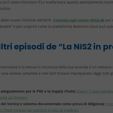
rno (o il vostro fornitore IT) e trasformare questo adempimento nor
ischio.
 dalle nuove richieste dell’ACN.
Contatta oggi stesso NIS2Lab
per 
 rilevanti” e per scoprire come la piattaforma Bastione.cloud può au
ltri episodi de “La NIS2 in p
à normativa e la messa in sicurezza della tua azienda è un mosaico 
re una visione completa e non farti trovare impreparato, leggi tutti 
 adeguamento per le PMI e la Supply Chain]
Scopri i 5 step operativ
ente sui fornitori.
à del Vertice e sistema documentale come prova di diligenza]
I ris
e l’Hash Forense per tutelarsi in caso di incidente.