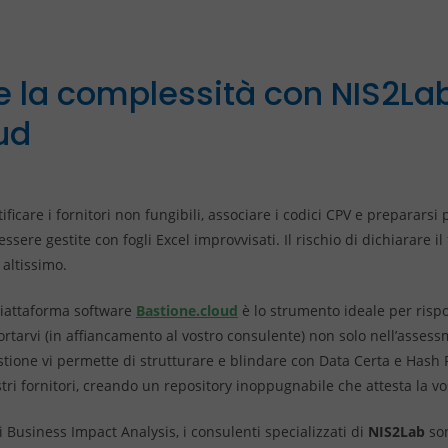
 la complessità con NIS2La
ud
icare i fornitori non fungibili, associare i codici CPV e prepararsi p
sere gestite con fogli Excel improvvisati. Il rischio di dichiarare il
 altissimo.
piattaforma software
Bastione.cloud
è lo strumento ideale per rispo
rtarvi (in affiancamento al vostro consulente) non solo nell’assessm
tione vi permette di strutturare e blindare con Data Certa e Hash F
ri fornitori, creando un repository inoppugnabile che attesta la vos
ti Business Impact Analysis, i consulenti specializzati di
NIS2Lab
son