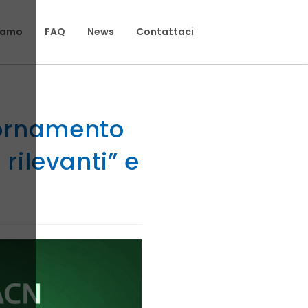
siamo
FAQ
News
Contattaci
giornamento
 rilevanti” e