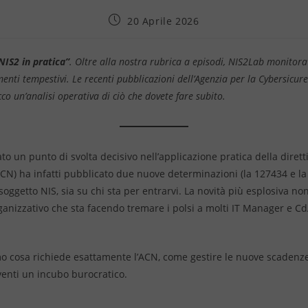
20 Aprile 2026
NIS2 in pratica”
. Oltre alla nostra rubrica a episodi, NIS2Lab monitor
enti tempestivi. Le recenti pubblicazioni dell’Agenzia per la Cybersic
co un’analisi operativa di ciò che dovete fare subito.
o un punto di svolta decisivo nell’applicazione pratica della diretti
CN) ha infatti pubblicato due nuove determinazioni (la 127434 e l
oggetto NIS, sia su chi sta per entrarvi. La novità più esplosiva non 
ganizzativo che sta facendo tremare i polsi a molti IT Manager e CdA:
o cosa richiede esattamente l’ACN, come gestire le nuove scadenze
venti un incubo burocratico.