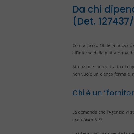
Da chi dipend
(Det. 127437
Con l’articolo 18 della nuova de
all’interno della piattaforma 
Attenzione: non si tratta di cop
non vuole un elenco formale, 
Chi è un “fornitor
La domanda che l’Agenzia vi s
operatività NIS?
Il criterio cardine diventa la
no