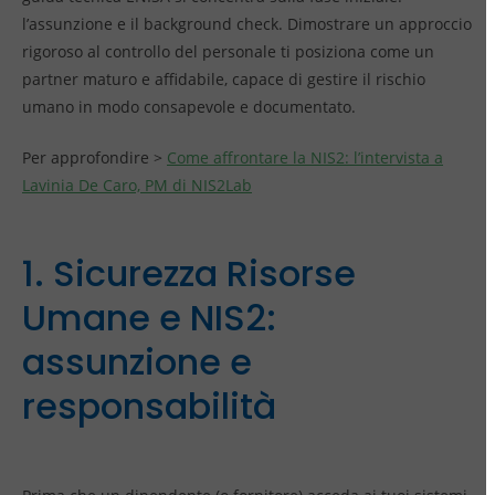
l’assunzione e il background check. Dimostrare un approccio
rigoroso al controllo del personale ti posiziona come un
partner maturo e affidabile, capace di gestire il rischio
umano in modo consapevole e documentato.
Per approfondire >
Come affrontare la NIS2: l’intervista a
Lavinia De Caro, PM di NIS2Lab
1. Sicurezza Risorse
Umane e NIS2:
assunzione e
responsabilità