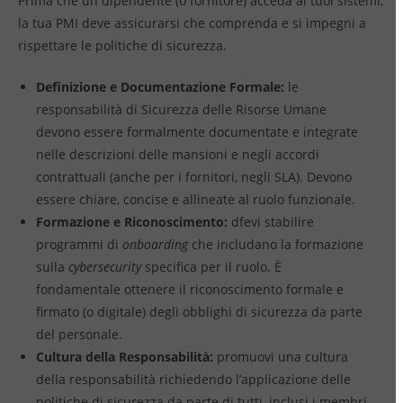
Prima che un dipendente (o fornitore) acceda ai tuoi sistemi,
la tua PMI deve assicurarsi che comprenda e si impegni a
rispettare le politiche di sicurezza.
Definizione e Documentazione Formale:
le
responsabilità di
Sicurezza delle Risorse Umane
devono essere formalmente documentate e integrate
nelle descrizioni delle mansioni e negli accordi
contrattuali (anche per i fornitori, negli SLA). Devono
essere chiare, concise e allineate al ruolo funzionale.
Formazione e Riconoscimento:
dfevi stabilire
programmi di
onboarding
che includano la formazione
sulla
cybersecurity
specifica per il ruolo. È
fondamentale ottenere il riconoscimento formale e
firmato (o digitale) degli obblighi di sicurezza da parte
del personale.
Cultura della Responsabilità:
promuovi una cultura
della responsabilità richiedendo l’applicazione delle
politiche di sicurezza da parte di tutti, inclusi i membri