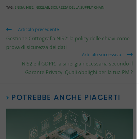
TAG
:
ENISA
,
NIS2
,
NIS2LAB
,
SICUREZZA DELLA SUPPLY CHAIN
Articolo precedente
Gestione Crittografia NIS2: la policy delle chiavi come
prova di sicurezza dei dati
Articolo successivo
NIS2 e il GDPR: la sinergia necessaria secondo il
Garante Privacy. Quali obblighi per la tua PMI?
POTREBBE ANCHE PIACERTI