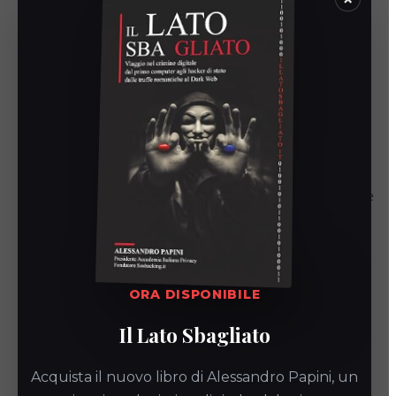
critici.
4. Evidenze documentali
richieste per l’audit
Per superare l’audit del cliente in merito alla sicurezza delle
risorse umane, la tua PMI deve avere a disposizione:
descrizioni delle mansioni (Job Descriptions):
documenti che integrino formalmente le
ORA DISPONIBILE
responsabilità di sicurezza;
moduli di riconoscimento firmati:
prova che i
Il Lato Sbagliato
dipendenti/fornitori hanno letto, compreso e accettato
le politiche di sicurezza;
Acquista il nuovo libro di Alessandro Papini, un
registri delle verifiche:
registrazioni delle verifiche del