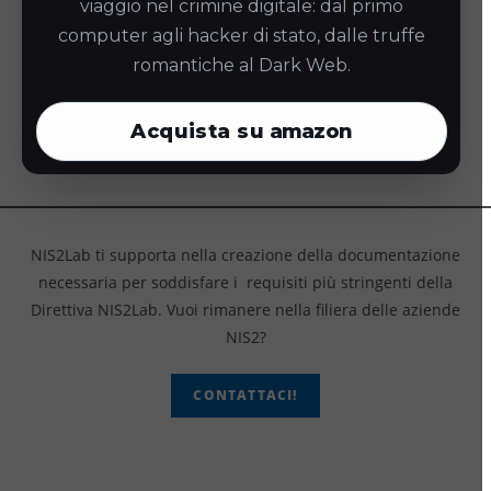
viaggio nel crimine digitale: dal primo
background completate e dei moduli di consenso
computer agli hacker di stato, dalle truffe
firmati dai candidati;
romantiche al Dark Web.
procedure di
Vetting
documentate:
un’analisi formale
che definisca quali ruoli richiedono l’autorizzazione di
Acquista su
amazon
background, in linea con la classificazione dei tuoi
asset
critici.
NIS2Lab ti supporta nella creazione della documentazione
necessaria per soddisfare i requisiti più stringenti della
Direttiva NIS2Lab. Vuoi rimanere nella filiera delle aziende
NIS2?
CONTATTACI!