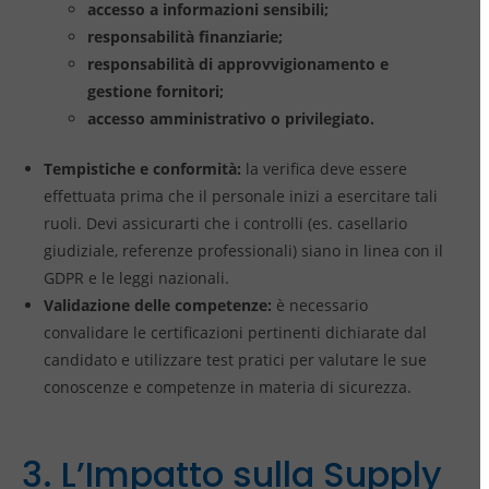
accesso a informazioni sensibili;
responsabilità finanziarie;
responsabilità di approvvigionamento e
gestione fornitori;
accesso amministrativo o privilegiato.
Tempistiche e conformità:
la verifica deve essere
effettuata prima che il personale inizi a esercitare tali
ruoli. Devi assicurarti che i controlli (es. casellario
giudiziale, referenze professionali) siano in linea con il
GDPR e le leggi nazionali.
Validazione delle competenze:
è necessario
convalidare le certificazioni pertinenti dichiarate dal
candidato e utilizzare test pratici per valutare le sue
conoscenze e competenze in materia di sicurezza.
3. L’Impatto sulla Supply