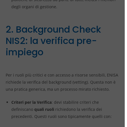
degli organi di gestione.
2. Background Check
NIS2: la verifica pre-
impiego
Per i ruoli più critici e con accesso a risorse sensibili, ENISA
richiede la verifica del background (vetting). Questa non è
una pratica generica, ma un processo mirato richiesto.
Criteri per la Verifica
: devi stabilire criteri che
definiscano
quali ruoli
richiedono la verifica dei
precedenti. Questi ruoli sono tipicamente quelli con: