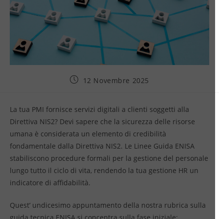
12 Novembre 2025
La tua PMI fornisce servizi digitali a clienti soggetti alla
Direttiva NIS2? Devi sapere che la sicurezza delle risorse
umana è considerata un elemento di credibilità
fondamentale dalla Direttiva NIS2. Le Linee Guida ENISA
stabiliscono procedure formali per la gestione del personale
lungo tutto il ciclo di vita, rendendo la tua gestione HR un
indicatore di affidabilità.
Quest’ undicesimo appuntamento della nostra rubrica sulla
guida tecnica ENISA si concentra sulla fase iniziale: