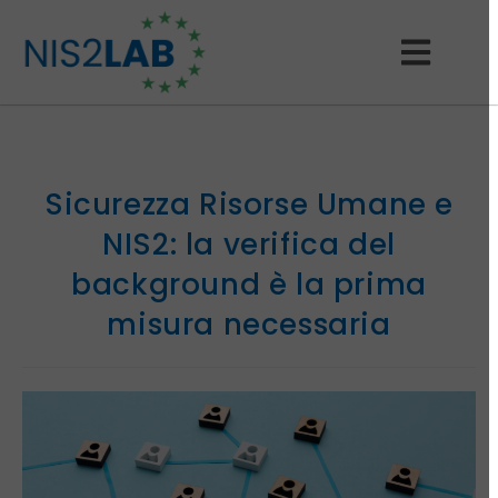
Sicurezza Risorse Umane e
NIS2: la verifica del
background è la prima
misura necessaria