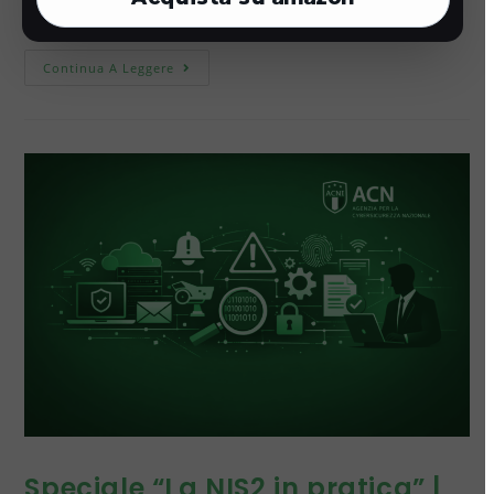
opportunità per i rivenditori IT.
Continua A Leggere
Speciale “La NIS2 in pratica” |