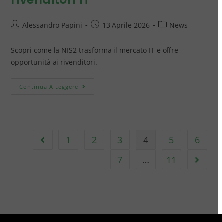
Alessandro Papini
13 Aprile 2026
News
Scopri come la NIS2 trasforma il mercato IT e offre
opportunità ai rivenditori.
Continua A Leggere
1
2
3
4
5
6
7
…
11