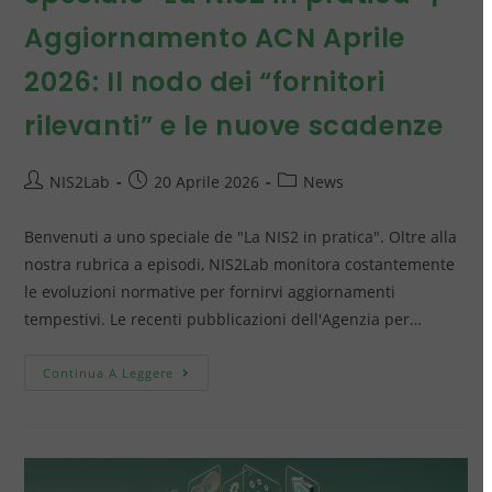
Aggiornamento ACN Aprile
2026: Il nodo dei “fornitori
rilevanti” e le nuove scadenze
NIS2Lab
20 Aprile 2026
News
Benvenuti a uno speciale de "La NIS2 in pratica". Oltre alla
nostra rubrica a episodi, NIS2Lab monitora costantemente
le evoluzioni normative per fornirvi aggiornamenti
tempestivi. Le recenti pubblicazioni dell'Agenzia per…
Continua A Leggere