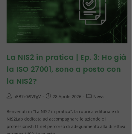
La NIS2 in pratica | Ep. 3: Ho già
la ISO 27001, sono a posto con
la NIS2?
nEB7r0i9VFgV
28 Aprile 2026
News
Benvenuti in "La NIS2 in pratica", la rubrica editoriale di
NIS2Lab dedicata ad accompagnare le aziende e i
professionisti IT nel percorso di adeguamento alla direttiva
europea NIS2. In questa…