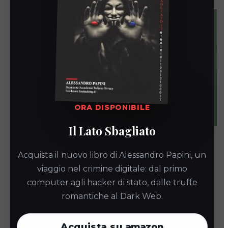
ORA DISPONIBILE
Il Lato Sbagliato
Impatto della NIS2 sulla
Acquista il nuovo libro di Alessandro Papini, un
supply chain IT
viaggio nel crimine digitale: dal primo
computer agli hacker di stato, dalle truffe
Alessandro Papini
23 Aprile 2026
News
romantiche al Dark Web.
Scopri l'impatto della NIS2 sulla supply chain e le
Acquista su
amazon