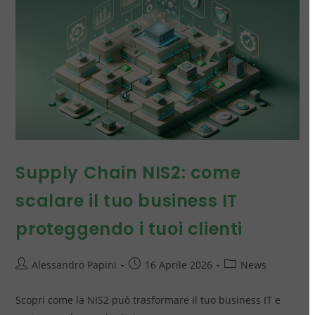
Supply Chain NIS2: come
scalare il tuo business IT
proteggendo i tuoi clienti
Alessandro Papini
16 Aprile 2026
News
Scopri come la NIS2 può trasformare il tuo business IT e